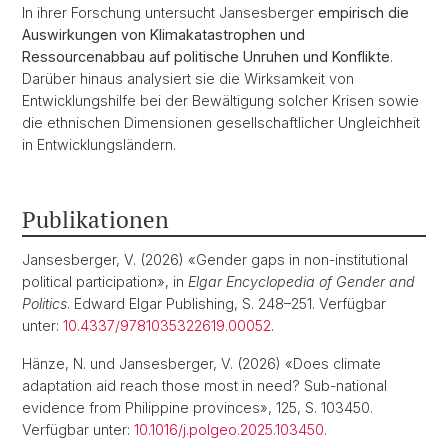
In ihrer Forschung untersucht Jansesberger
empirisch die
Auswirkungen von Klimakatastrophen und
Ressourcenabbau auf politische Unruhen und Konflikte
.
Darüber hinaus analysiert sie die Wirksamkeit von
Entwicklungshilfe bei der Bewältigung solcher Krisen sowie
die ethnischen Dimensionen gesellschaftlicher Ungleichheit
in Entwicklungsländern.
Publikationen
Jansesberger, V. (2026) «Gender gaps in non-institutional
political participation», in
Elgar Encyclopedia of Gender and
Politics
. Edward Elgar Publishing, S. 248–251. Verfügbar
unter:
10.4337/9781035322619.00052
.
Hänze, N. und Jansesberger, V. (2026) «Does climate
adaptation aid reach those most in need? Sub-national
evidence from Philippine provinces», 125, S. 103450.
Verfügbar unter:
10.1016/j.polgeo.2025.103450
.