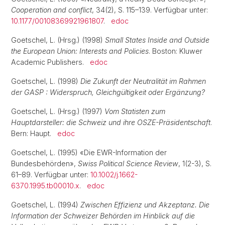
Cooperation and conflict
, 34(2), S. 115–139. Verfügbar unter:
10.1177/00108369921961807
.
edoc
Goetschel, L. (Hrsg.) (1998)
Small States Inside and Outside
the European Union: Interests and Policies
. Boston: Kluwer
Academic Publishers.
edoc
Goetschel, L. (1998)
Die Zukunft der Neutralität im Rahmen
der GASP : Widerspruch, Gleichgültigkeit oder Ergänzung?
Goetschel, L. (Hrsg.) (1997)
Vom Statisten zum
Hauptdarsteller: die Schweiz und ihre OSZE-Präsidentschaft
.
Bern: Haupt.
edoc
Goetschel, L. (1995) «Die EWR-Information der
Bundesbehörden»,
Swiss Political Science Review
, 1(2-3), S.
61–89. Verfügbar unter:
10.1002/j.1662-
6370.1995.tb00010.x
.
edoc
Goetschel, L. (1994)
Zwischen Effizienz und Akzeptanz. Die
Information der Schweizer Behörden im Hinblick auf die