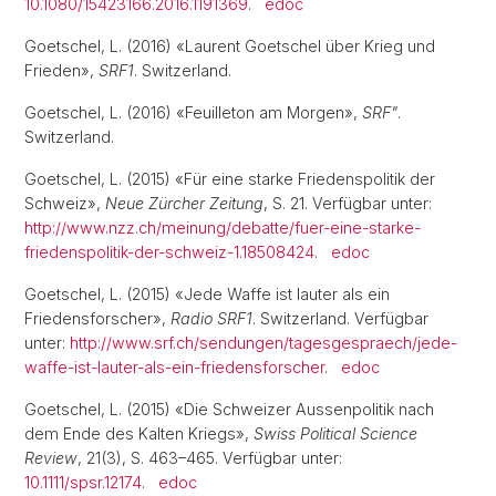
10.1080/15423166.2016.1191369
.
edoc
Goetschel, L. (2016) «Laurent Goetschel über Krieg und
Frieden»,
SRF1
. Switzerland.
Goetschel, L. (2016) «Feuilleton am Morgen»,
SRF"
.
Switzerland.
Goetschel, L. (2015) «Für eine starke Friedenspolitik der
Schweiz»,
Neue Zürcher Zeitung
, S. 21. Verfügbar unter:
http://www.nzz.ch/meinung/debatte/fuer-eine-starke-
friedenspolitik-der-schweiz-1.18508424
.
edoc
Goetschel, L. (2015) «Jede Waffe ist lauter als ein
Friedensforscher»,
Radio SRF1
. Switzerland. Verfügbar
unter:
http://www.srf.ch/sendungen/tagesgespraech/jede-
waffe-ist-lauter-als-ein-friedensforscher
.
edoc
Goetschel, L. (2015) «Die Schweizer Aussenpolitik nach
dem Ende des Kalten Kriegs»,
Swiss Political Science
Review
, 21(3), S. 463–465. Verfügbar unter:
10.1111/spsr.12174
.
edoc