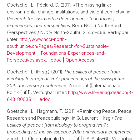
Goetschel, L., Péclard, D. (2011) «The missing link :
environmental change, institutions, and violent conflicts», in
Research for sustainable development : foundations,
experiences, and perspectives
. Bern: NCCR North-South
(Perspectives / NCCR North-South), S. 451–466. Verfügbar
unter:
http://www.nccr-north-
south.unibe.ch/Pages/Research-for-Sustainable-
Development---Foundations-Experiences-and-
Perspectives.aspx
.
edoc
|
Open Access
Goetschel, L. (Hrsg.) (2011)
The politics of peace : from
ideology to pragmatism? : proceedings of the swisspeace
20th anniversary conference
. Zürich: Lit ([Internationale
Politik (Lit)]). Verfügbar unter:
http://www.lit-verlag.de/isbn/3-
643-80038-1
.
edoc
Goetschel, L., Hagmann, T. (2011) «Rethinking Peace, Peace
Research and Peacebuilding», in G. Laurent (Hrsg.)
The
politics of peace : from ideology to pragmatism? :
proceedings of the swisspeace 20th anniversary conference
.
Zürich: Lit ([Internationale Politik (Lit)]), S. S. 45–60. Verfügbar