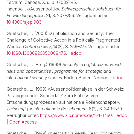
Tschumi Canosa, X.
u. a.
(2002) «5.
Innenpolitik/Aussenpolitik»,
Schweizerisches Jahrbuch für
Entwicklungspolitik
, 21, S. 207–256. Verfügbar unter:
10.4000/sjep.903
.
Goetschel, L. (2000) «Globalisation and Security: The
Challenge of Collective Action in a Politically Fragmented
World»,
Global society
, 14(2), S. 259–277. Verfügbar unter:
10.1080/13600820050008476
.
edoc
Goetschel, L. (Hrsg.) (1999)
Security in a globalized world:
risks and opportunities ; programme for strategic and
international security studies
. Baden-Baden: Nomos.
edoc
Goetschel, L. (1999) «Aussenpolitikanalyse in der Schweiz:
Paradigma oder Sonderfall? Zum Einfluss von
Entscheidungsprozessen auf nationale Rollenkonzepte»,
Zeitschrift für internationale Beziehungen
, 6(2), S. 349–370.
Verfügbar unter:
https://www.zib.nomos.de/?id=1450
.
edoc
|
Open Access
Goetschel, L. (1999) «Neutrality, a Really Dead Concept?»,