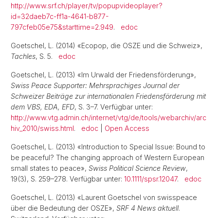
http://www.srf.ch/player/tv/popupvideoplayer?
id=32daeb7c-ff1a-4641-b877-
797cfeb05e75&starttime=2.949
.
edoc
Goetschel, L. (2014) «Ecopop, die OSZE und die Schweiz»,
Tachles
, S. 5.
edoc
Goetschel, L. (2013) «Im Urwald der Friedensförderung»,
Swiss Peace Supporter: Mehrsprachiges Journal der
Schweizer Beiträge zur internationalen Friedensförderung mit
dem VBS, EDA, EFD
, S. 3–7. Verfügbar unter:
http://www.vtg.admin.ch/internet/vtg/de/tools/webarchiv/arc
hiv_2010/swiss.html
.
edoc
|
Open Access
Goetschel, L. (2013) «Introduction to Special Issue: Bound to
be peaceful? The changing approach of Western European
small states to peace»,
Swiss Political Science Review
,
19(3), S. 259–278. Verfügbar unter:
10.1111/spsr.12047
.
edoc
Goetschel, L. (2013) «Laurent Goetschel von swisspeace
über die Bedeutung der OSZE»,
SRF 4 News aktuell
.