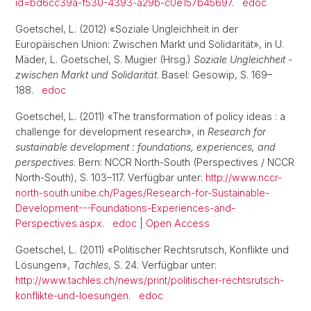
id=bd6cc39a-f530-4393-a29b-c0e157b45697
.
edoc
Goetschel, L. (2012) «Soziale Ungleichheit in der
Europäischen Union: Zwischen Markt und Solidarität», in U.
Mäder, L. Goetschel, S. Mugier (Hrsg.)
Soziale Ungleichheit -
zwischen Markt und Solidarität
. Basel: Gesowip, S. 169–
188.
edoc
Goetschel, L. (2011) «The transformation of policy ideas : a
challenge for development research», in
Research for
sustainable development : foundations, experiences, and
perspectives
. Bern: NCCR North-South (Perspectives / NCCR
North-South), S. 103–117. Verfügbar unter:
http://www.nccr-
north-south.unibe.ch/Pages/Research-for-Sustainable-
Development---Foundations-Experiences-and-
Perspectives.aspx
.
edoc
|
Open Access
Goetschel, L. (2011) «Politischer Rechtsrutsch, Konflikte und
Lösungen»,
Tachles
, S. 24. Verfügbar unter:
http://www.tachles.ch/news/print/politischer-rechtsrutsch-
konflikte-und-loesungen
.
edoc