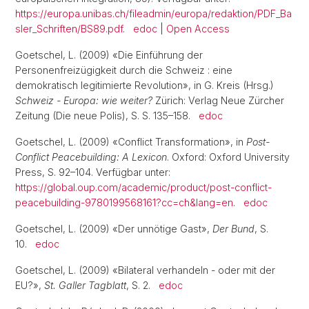
https://europa.unibas.ch/fileadmin/europa/redaktion/PDF_Ba
sler_Schriften/BS89.pdf
.
edoc
|
Open Access
Goetschel, L. (2009) «Die Einführung der
Personenfreizügigkeit durch die Schweiz : eine
demokratisch legitimierte Revolution», in G. Kreis (Hrsg.)
Schweiz - Europa: wie weiter?
Zürich: Verlag Neue Zürcher
Zeitung (Die neue Polis), S. S. 135–158.
edoc
Goetschel, L. (2009) «Conflict Transformation», in
Post-
Conflict Peacebuilding: A Lexicon
. Oxford: Oxford University
Press, S. 92–104. Verfügbar unter:
https://global.oup.com/academic/product/post-conflict-
peacebuilding-9780199568161?cc=ch&lang=en
.
edoc
Goetschel, L. (2009) «Der unnötige Gast»,
Der Bund
, S.
10.
edoc
Goetschel, L. (2009) «Bilateral verhandeln - oder mit der
EU?»,
St. Galler Tagblatt
, S. 2.
edoc