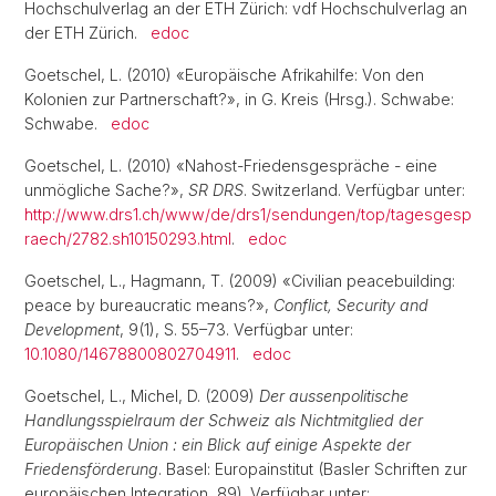
Hochschulverlag an der ETH Zürich: vdf Hochschulverlag an
der ETH Zürich.
edoc
Goetschel, L. (2010) «Europäische Afrikahilfe: Von den
Kolonien zur Partnerschaft?», in G. Kreis (Hrsg.). Schwabe:
Schwabe.
edoc
Goetschel, L. (2010) «Nahost-Friedensgespräche - eine
unmögliche Sache?»,
SR DRS
. Switzerland. Verfügbar unter:
http://www.drs1.ch/www/de/drs1/sendungen/top/tagesgesp
raech/2782.sh10150293.html
.
edoc
Goetschel, L., Hagmann, T. (2009) «Civilian peacebuilding:
peace by bureaucratic means?»,
Conflict, Security and
Development
, 9(1), S. 55–73. Verfügbar unter:
10.1080/14678800802704911
.
edoc
Goetschel, L., Michel, D. (2009)
Der aussenpolitische
Handlungsspielraum der Schweiz als Nichtmitglied der
Europäischen Union : ein Blick auf einige Aspekte der
Friedensförderung
. Basel: Europainstitut (Basler Schriften zur
europäischen Integration, 89). Verfügbar unter: