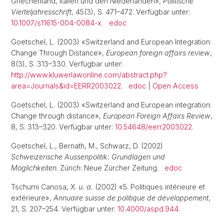
Griechenland, Italien und den Niederlanden»,
Politische
Vierteljahresschrift
, 45(3), S. 471–472. Verfügbar unter:
10.1007/s11615-004-0084-x
.
edoc
Goetschel, L. (2003) «Switzerland and European Integration:
Change Through Distance»,
European foreign affairs review
,
8(3), S. 313–330. Verfügbar unter:
http://www.kluwerlawonline.com/abstract.php?
area=Journals&id=EERR2003022
.
edoc
|
Open Access
Goetschel, L. (2003) «Switzerland and European integration:
Change through distance»,
European Foreign Affairs Review
,
8, S. 313–320. Verfügbar unter:
10.54648/eerr2003022
.
Goetschel, L., Bernath, M., Schwarz, D. (2002)
Schweizerische Aussenpolitik: Grundlagen und
Möglichkeiten
. Zürich: Neue Zürcher Zeitung.
edoc
Tschumi Canosa, X.
u. a.
(2002) «5. Politiques intérieure et
extérieure»,
Annuaire suisse de politique de développement
,
21, S. 207–254. Verfügbar unter:
10.4000/aspd.944
.