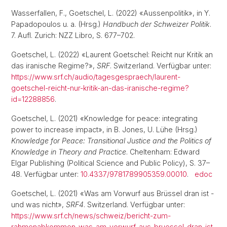
Wasserfallen, F., Goetschel, L. (2022) «Aussenpolitik», in Y.
Papadopoulos u. a. (Hrsg.)
Handbuch der Schweizer Politik
.
7. Aufl. Zurich: NZZ Libro, S. 677–702.
Goetschel, L. (2022) «Laurent Goetschel: Reicht nur Kritik an
das iranische Regime?»,
SRF
. Switzerland. Verfügbar unter:
https://www.srf.ch/audio/tagesgespraech/laurent-
goetschel-reicht-nur-kritik-an-das-iranische-regime?
id=12288856
.
Goetschel, L. (2021) «Knowledge for peace: integrating
power to increase impact», in B. Jones, U. Lühe (Hrsg.)
Knowledge for Peace: Transitional Justice and the Politics of
Knowledge in Theory and Practice
. Cheltenham: Edward
Elgar Publishing (Political Science and Public Policy), S. 37–
48. Verfügbar unter:
10.4337/9781789905359.00010
.
edoc
Goetschel, L. (2021) «Was am Vorwurf aus Brüssel dran ist -
und was nicht»,
SRF4
. Switzerland. Verfügbar unter:
https://www.srf.ch/news/schweiz/bericht-zum-
rahmenabkommen-was-am-vorwurf-aus-bruessel-dran-ist-