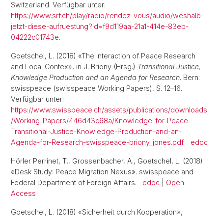
Switzerland. Verfügbar unter:
https://www.srf.ch/play/radio/rendez-vous/audio/weshalb-
jetzt-diese-aufruestung?id=f9d119aa-21a1-414e-83eb-
04222c01743e
.
Goetschel, L. (2018) «The Interaction of Peace Research
and Local Contex», in J. Briony (Hrsg.)
Transitional Justice,
Knowledge Production and an Agenda for Research
. Bern:
swisspeace (swisspeace Working Papers), S. 12–16.
Verfügbar unter:
https://www.swisspeace.ch/assets/publications/downloads
/Working-Papers/446d43c68a/Knowledge-for-Peace-
Transitional-Justice-Knowledge-Production-and-an-
Agenda-for-Research-swisspeace-briony_jones.pdf
.
edoc
Hörler Perrinet, T., Grossenbacher, A., Goetschel, L. (2018)
«Desk Study: Peace Migration Nexus». swisspeace and
Federal Department of Foreign Affairs.
edoc
|
Open
Access
Goetschel, L. (2018) «Sicherheit durch Kooperation»,