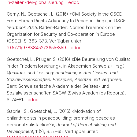
in-zeiten-der-globalisierung
.
edoc
Cerny, N., Goetschel, L. (2016) «Civil Society in the OSCE:
From Human Rights Advocacy to Peacebuilding», in
OSCE
Yearbook 2015
. Baden-Baden: Nomos (Yearbook on the
Organization for Security and Co-operation in Europe
(OSCE), S. 363–373. Verfügbar unter:
10.5771/9783845273655-359
.
edoc
Goetschel, L., Pfluger, S. (2016) «Die Beurteilung von Qualität
in der Friedensforschung», in Akademien Schweiz (Hrsg.)
Qualitäts- und Leistungsbeurteilung in den Geistes- und
Sozialwissenschaften: Prinzipien, Ansätze und Verfahren
.
Bern: Schweizerische Akademie der Geistes- und
Sozialwissenschaften SAGW (Swiss Academies Reports),
S. 74–81.
edoc
Gabriel, S., Goetschel, L. (2016) «Motivation of
philanthropists in peacebuilding: promoting peace as
personal satisfaction?»,
Journal of Peacebuilding and
Development
, 11(2), S. 51–65. Verfügbar unter: