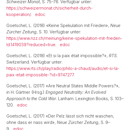
Schweizer Monat
, S. 75–76. Verfügbar unter:
https://schweizermonat.ch/sicherheit-durch-
kooperation/
.
edoc
Goetschel, L. (2018) «Keine Spekulation mit Frieden»,
Neue
Zürcher Zeitung
, S. 10. Verfügbar unter:
https://www.nzz.ch/meinung/keine-spekulation-mit-frieden-
ld.1419039?reduced=true
.
edoc
Goetschel, L. (2018) «Et si la paix était impossible?»,
RTS
.
Switzerland. Verfügbar unter:
https://www.rts.ch/play/radio/philo-a-chaud/audio/et-si-la-
paix-etait-impossible-?id=9747277
.
Goetschel, L. (2017) «Are Neutral States Middle Powers?»,
in H. Gärtner (Hrsg.)
Engaged Neutrality: An Evolved
Approach to the Cold War
. Lanham: Lexington Books, S. 103–
120.
edoc
Goetschel, L. (2017) «Der Pelz lässt sich nicht waschen,
ohne dass er nass wird»,
Neue Zürcher Zeitung
, S. 9–
9.
edoc