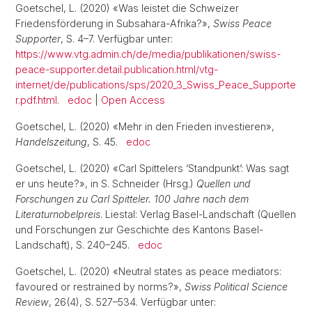
Goetschel, L. (2020) «Was leistet die Schweizer
Friedensförderung in Subsahara-Afrika?»,
Swiss Peace
Supporter
, S. 4–7. Verfügbar unter:
https://www.vtg.admin.ch/de/media/publikationen/swiss-
peace-supporter.detail.publication.html/vtg-
internet/de/publications/sps/2020_3_Swiss_Peace_Supporte
r.pdf.html
.
edoc
|
Open Access
Goetschel, L. (2020) «Mehr in den Frieden investieren»,
Handelszeitung
, S. 45.
edoc
Goetschel, L. (2020) «Carl Spittelers ’Standpunkt’: Was sagt
er uns heute?», in S. Schneider (Hrsg.)
Quellen und
Forschungen zu Carl Spitteler. 100 Jahre nach dem
Literaturnobelpreis
. Liestal: Verlag Basel-Landschaft (Quellen
und Forschungen zur Geschichte des Kantons Basel-
Landschaft), S. 240–245.
edoc
Goetschel, L. (2020) «Neutral states as peace mediators:
favoured or restrained by norms?»,
Swiss Political Science
Review
, 26(4), S. 527–534. Verfügbar unter: