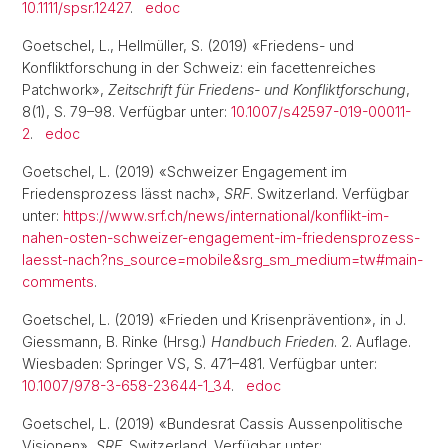
10.1111/spsr.12427
.
edoc
Goetschel, L., Hellmüller, S. (2019) «Friedens- und
Konfliktforschung in der Schweiz: ein facettenreiches
Patchwork»,
Zeitschrift für Friedens- und Konfliktforschung
,
8(1), S. 79–98. Verfügbar unter:
10.1007/s42597-019-00011-
2
.
edoc
Goetschel, L. (2019) «Schweizer Engagement im
Friedensprozess lässt nach»,
SRF
. Switzerland. Verfügbar
unter:
https://www.srf.ch/news/international/konflikt-im-
nahen-osten-schweizer-engagement-im-friedensprozess-
laesst-nach?ns_source=mobile&srg_sm_medium=tw#main-
comments
.
Goetschel, L. (2019) «Frieden und Krisenprävention», in J.
Giessmann, B. Rinke (Hrsg.)
Handbuch Frieden
. 2. Auflage.
Wiesbaden: Springer VS, S. 471–481. Verfügbar unter:
10.1007/978-3-658-23644-1_34
.
edoc
Goetschel, L. (2019) «Bundesrat Cassis Aussenpolitische
Visionen»,
SRF
. Switzerland. Verfügbar unter: