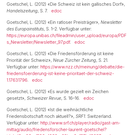
Goetschel, L. (2012) «Die Schweiz ist kein gallisches Dorf»,
Handelszeitung
, S. 7.
edoc
Goetschel, L. (2012) «Ein ratloser Preisträger»,
Newsletter
des Europainstituts
, S. 1–2. Verfügbar unter:
https://europa.unibas.ch/fileadmin/user_upload/europa/PDF
s_Newsletter/Newsletter_97.pdf
.
edoc
Goetschel, L. (2012) «Die Friedensförderung ist keine
Priorität der Schweiz»,
Neue Zürcher Zeitung
, S. 21.
Verfügbar unter:
https://www.nzz.ch/meinung/debatte/die-
friedensfoerderung-ist-keine-prioritaet-der-schweiz-
1.17631796
.
edoc
Goetschel, L. (2012) «Es wurde gezielt ein Zeichen
gesetzt»,
Schweizer Revue
, S. 16–16.
edoc
Goetschel, L. (2012) «Ist die weihnächtliche
Friedensbotschaft noch aktuell?»,
SRF1
. Switzerland.
Verfügbar unter:
http://www.srf.ch/player/radio/gast-am-
mittag/audio/friedensforscher-laurent-goetschel?