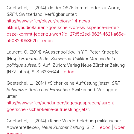
Goetschel, L. (2014) «In der OSZE kommt jeder zu Wort»,
SRF4
. Switzerland. Verfügbar unter:
http://www.srf.ch/player/radio/srf-4-news-
aktuell/audio/laurent-goetschel-von-swisspeace-in-der-
osze-kommt-jeder-zu-wort?id=27d5c2ed-862f-4621-a65e-
a9082995862b
.
edoc
Laurent, G. (2014) «Aussenpolitik», in Y.P. Peter Knoepfel
(Hrsg.)
Handbuch der Schweizer Politik = Manuel de la
politique suisse
. 5. Aufl. Zürich: Verlag Neue Zürcher Zeitung
(NZZ Libro), S. S. 623–644.
edoc
Goetschel, L. (2014) «Sicher keine Aufrüstung jetzt»,
SRF
Schweizer Radio und Fernsehen
. Switzerland. Verfügbar
unter:
http://www.srf.ch/sendungen/tagesgespraech/laurent-
goetschel-sicher-keine-aufruestung-jetzt
.
Goetschel, L. (2014) «Keine Wiederbelebung militärischer
Abwehrreflexe»,
Neue Zürcher Zeitung
, S. 21.
edoc
|
Open
Access