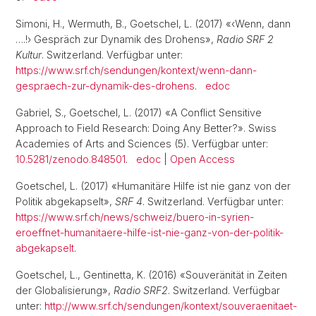
Simoni, H., Wermuth, B., Goetschel, L. (2017) «‹Wenn, dann
….!› Gespräch zur Dynamik des Drohens»,
Radio SRF 2
Kultur
. Switzerland. Verfügbar unter:
https://www.srf.ch/sendungen/kontext/wenn-dann-
gespraech-zur-dynamik-des-drohens
.
edoc
Gabriel, S., Goetschel, L. (2017) «A Conflict Sensitive
Approach to Field Research: Doing Any Better?». Swiss
Academies of Arts and Sciences (5). Verfügbar unter:
10.5281/zenodo.848501
.
edoc
|
Open Access
Goetschel, L. (2017) «Humanitäre Hilfe ist nie ganz von der
Politik abgekapselt»,
SRF 4
. Switzerland. Verfügbar unter:
https://www.srf.ch/news/schweiz/buero-in-syrien-
eroeffnet-humanitaere-hilfe-ist-nie-ganz-von-der-politik-
abgekapselt
.
Goetschel, L., Gentinetta, K. (2016) «Souveränität in Zeiten
der Globalisierung»,
Radio SRF2
. Switzerland. Verfügbar
unter:
http://www.srf.ch/sendungen/kontext/souveraenitaet-