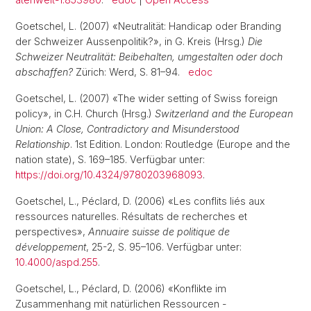
Goetschel, L. (2007) «Neutralität: Handicap oder Branding
der Schweizer Aussenpolitik?», in G. Kreis (Hrsg.)
Die
Schweizer Neutralität: Beibehalten, umgestalten oder doch
abschaffen?
Zürich: Werd, S. 81–94.
edoc
Goetschel, L. (2007) «The wider setting of Swiss foreign
policy», in C.H. Church (Hrsg.)
Switzerland and the European
Union: A Close, Contradictory and Misunderstood
Relationship
. 1st Edition. London: Routledge (Europe and the
nation state), S. 169–185. Verfügbar unter:
https://doi.org/10.4324/9780203968093
.
Goetschel, L., Péclard, D. (2006) «Les conflits liés aux
ressources naturelles. Résultats de recherches et
perspectives»,
Annuaire suisse de politique de
développement
, 25-2, S. 95–106. Verfügbar unter:
10.4000/aspd.255
.
Goetschel, L., Péclard, D. (2006) «Konflikte im
Zusammenhang mit natürlichen Ressourcen -