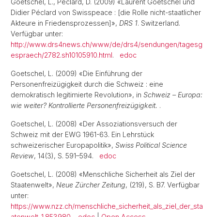
Goetschel, L., Péclard, D. (2009) «Laurent Goetschel und
Didier Péclard von Swisspeace : [die Rolle nicht-staatlicher
Akteure in Friedensprozessen]»,
DRS 1
. Switzerland.
Verfügbar unter:
http://www.drs4news.ch/www/de/drs4/sendungen/tagesg
espraech/2782.sh10105910.html
.
edoc
Goetschel, L. (2009) «Die Einführung der
Personenfreizügigkeit durch die Schweiz : eine
demokratisch legitimierte Revolution», in
Schweiz – Europa:
wie weiter? Kontrollierte Personenfreizügigkeit.
.
Goetschel, L. (2008) «Der Assoziationsversuch der
Schweiz mit der EWG 1961-63. Ein Lehrstück
schweizerischer Europapolitik»,
Swiss Political Science
Review
, 14(3), S. 591–594.
edoc
Goetschel, L. (2008) «Menschliche Sicherheit als Ziel der
Staatenwelt»,
Neue Zürcher Zeitung
, (219), S. B7. Verfügbar
unter:
https://www.nzz.ch/menschliche_sicherheit_als_ziel_der_sta
atenwelt-1.853980
.
edoc
|
Open Access