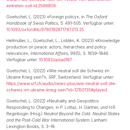
eintreten-soll-ld.2568809
.
Goetschel, L. (2023) «Foreign policy», in
The Oxford
Handbook of Swiss Politics
, S. 491–505. Verfügbar unter:
10.1093/oxfordhb/9780192871787.013.25
.
Hellmüller, L., Goetschel, L., Liddén, K. (2023) «Knowledge
production on peace: actors, hierarchies and policy
relevance»,
International Affairs
, 99(5), S. 1839–1846.
Verfügbar unter:
10.1093/ia/iiad187
.
Goetschel, L. (2022) «Wie neutral soll die Schweiz im
Ukraine Krieg sein?»,
SRF
. Switzerland. Verfügbar unter:
https://www.srf.ch/audio/news-plus/wie-neutral-soll-die-
schweiz-im-ukraine-krieg-sein?id=12150135#played
.
Goetschel, L. (2022) «Neutrality and Geopolitics:
Responding to Change», in P. Lottaz, H. Gärtner, und H.R.
Reginbogin (Hrsg.)
Neutral Beyond the Cold. Neutral States
and the Post-Cold War International System
. Lanham:
Lexington Books, S. 3–18.