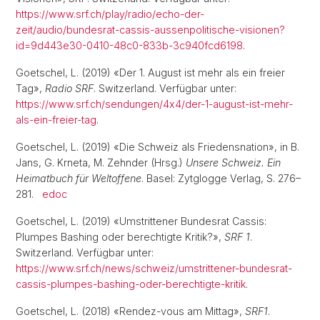
https://www.srf.ch/play/radio/echo-der-
zeit/audio/bundesrat-cassis-aussenpolitische-visionen?
id=9d443e30-0410-48c0-833b-3c940fcd6198
.
Goetschel, L. (2019) «Der 1. August ist mehr als ein freier
Tag»,
Radio SRF
. Switzerland. Verfügbar unter:
https://www.srf.ch/sendungen/4x4/der-1-august-ist-mehr-
als-ein-freier-tag
.
Goetschel, L. (2019) «Die Schweiz als Friedensnation», in B.
Jans, G. Krneta, M. Zehnder (Hrsg.)
Unsere Schweiz. Ein
Heimatbuch für Weltoffene
. Basel: Zytglogge Verlag, S. 276–
281.
edoc
Goetschel, L. (2019) «Umstrittener Bundesrat Cassis:
Plumpes Bashing oder berechtigte Kritik?»,
SRF 1
.
Switzerland. Verfügbar unter:
https://www.srf.ch/news/schweiz/umstrittener-bundesrat-
cassis-plumpes-bashing-oder-berechtigte-kritik
.
Goetschel, L. (2018) «Rendez-vous am Mittag»,
SRF1
.