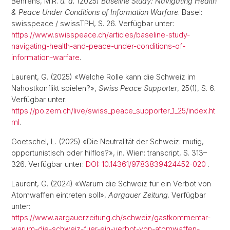
Behrens, M.R.
u. a.
(2025)
Baseline Study: Navigating Health
& Peace Under Conditions of Information Warfare
. Basel:
swisspeace / swissTPH, S. 26. Verfügbar unter:
https://www.swisspeace.ch/articles/baseline-study-
navigating-health-and-peace-under-conditions-of-
information-warfare
.
Laurent, G. (2025) «Welche Rolle kann die Schweiz im
Nahostkonflikt spielen?»,
Swiss Peace Supporter
, 25(1), S. 6.
Verfügbar unter:
https://po.zem.ch/live/swiss_peace_supporter_1_25/index.ht
ml
.
Goetschel, L. (2025) «Die Neutralität der Schweiz: mutig,
opportunistisch oder hilflos?», in. Wien: transcript, S. 313–
326. Verfügbar unter:
DOI: 10.14361/9783839424452-020
.
Laurent, G. (2024) «Warum die Schweiz für ein Verbot von
Atomwaffen eintreten soll»,
Aargauer Zeitung
. Verfügbar
unter:
https://www.aargauerzeitung.ch/schweiz/gastkommentar-
warum-die-schweiz-fuer-ein-verbot-von-atomwaffen-