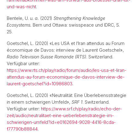
und-was-nicht
.
Bentele, U.
u. a.
(2021)
Strengthening Knowledge
Ecosystems.
Bern und Ottawa: swisspeace und IDRC, S.
25.
Goetschel, L. (2020) «Les USA et l’Iran attendus au Forum
économique de Davos: interview de Laurent Goetschel»,
Radio Television Suisse Romande (RTS)
. Switzerland.
Verfügbar unter:
https://www.rts.ch/play/radio/forum/audio/les-usa-et-liran-
attendus-au-forum-economique-de-davos-interview-de-
laurent-goetschel?id=10986803
.
Goetschel, L. (2020) «Neutralität: Eine Überlebensstrategie
in einem schwierigen Umfeld»,
SRF 1
. Switzerland.
Verfügbar unter:
https://www.srf.ch/play/radio/echo-der-
zeit/audio/neutralitaet-eine-ueberlebenstrategie-im-
schwierigen-umfeld?id=e0162694-9028-4416-8cda-
f77790b88844
.