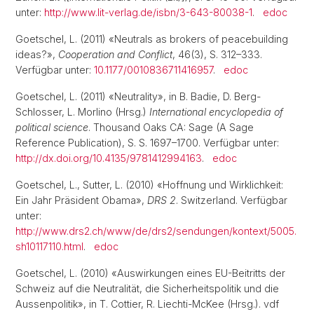
unter:
http://www.lit-verlag.de/isbn/3-643-80038-1
.
edoc
Goetschel, L. (2011) «Neutrals as brokers of peacebuilding
ideas?»,
Cooperation and Conflict
, 46(3), S. 312–333.
Verfügbar unter:
10.1177/0010836711416957
.
edoc
Goetschel, L. (2011) «Neutrality», in B. Badie, D. Berg-
Schlosser, L. Morlino (Hrsg.)
International encyclopedia of
political science
. Thousand Oaks CA: Sage (A Sage
Reference Publication), S. S. 1697–1700. Verfügbar unter:
http://dx.doi.org/10.4135/9781412994163
.
edoc
Goetschel, L., Sutter, L. (2010) «Hoffnung und Wirklichkeit:
Ein Jahr Präsident Obama»,
DRS 2
. Switzerland. Verfügbar
unter:
http://www.drs2.ch/www/de/drs2/sendungen/kontext/5005.
sh10117110.html
.
edoc
Goetschel, L. (2010) «Auswirkungen eines EU-Beitritts der
Schweiz auf die Neutralität, die Sicherheitspolitik und die
Aussenpolitik», in T. Cottier, R. Liechti-McKee (Hrsg.). vdf