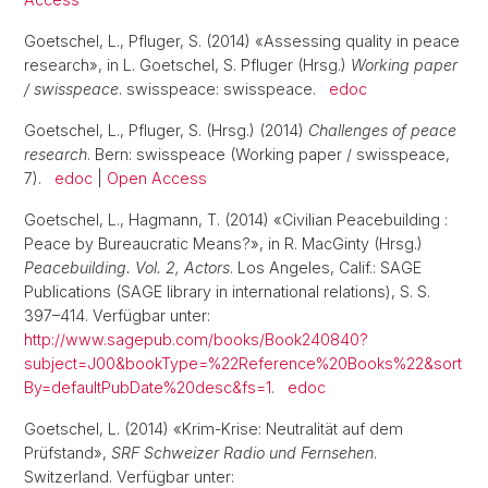
Goetschel, L., Pfluger, S. (2014) «Assessing quality in peace
research», in L. Goetschel, S. Pfluger (Hrsg.)
Working paper
/ swisspeace
. swisspeace: swisspeace.
edoc
Goetschel, L., Pfluger, S. (Hrsg.) (2014)
Challenges of peace
research
. Bern: swisspeace (Working paper / swisspeace,
7).
edoc
|
Open Access
Goetschel, L., Hagmann, T. (2014) «Civilian Peacebuilding :
Peace by Bureaucratic Means?», in R. MacGinty (Hrsg.)
Peacebuilding. Vol. 2, Actors
. Los Angeles, Calif.: SAGE
Publications (SAGE library in international relations), S. S.
397–414. Verfügbar unter:
http://www.sagepub.com/books/Book240840?
subject=J00&bookType=%22Reference%20Books%22&sort
By=defaultPubDate%20desc&fs=1
.
edoc
Goetschel, L. (2014) «Krim-Krise: Neutralität auf dem
Prüfstand»,
SRF Schweizer Radio und Fernsehen
.
Switzerland. Verfügbar unter: