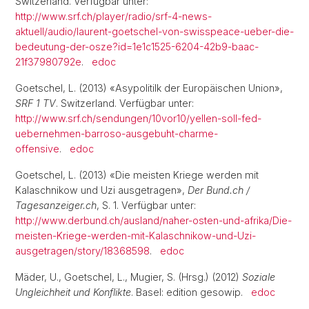
Switzerland. Verfügbar unter:
http://www.srf.ch/player/radio/srf-4-news-
aktuell/audio/laurent-goetschel-von-swisspeace-ueber-die-
bedeutung-der-osze?id=1e1c1525-6204-42b9-baac-
21f37980792e
.
edoc
Goetschel, L. (2013) «Asypolitilk der Europäischen Union»,
SRF 1 TV
. Switzerland. Verfügbar unter:
http://www.srf.ch/sendungen/10vor10/yellen-soll-fed-
uebernehmen-barroso-ausgebuht-charme-
offensive
.
edoc
Goetschel, L. (2013) «Die meisten Kriege werden mit
Kalaschnikow und Uzi ausgetragen»,
Der Bund.ch /
Tagesanzeiger.ch
, S. 1. Verfügbar unter:
http://www.derbund.ch/ausland/naher-osten-und-afrika/Die-
meisten-Kriege-werden-mit-Kalaschnikow-und-Uzi-
ausgetragen/story/18368598
.
edoc
Mäder, U., Goetschel, L., Mugier, S. (Hrsg.) (2012)
Soziale
Ungleichheit und Konflikte
. Basel: edition gesowip.
edoc