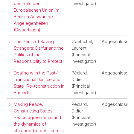
des Rats der
Investigator)
Europäischen Union im
Bereich Auswärtige
Angelegenheiten
(Dissertation)
The Perils of Saving
Goetschel,
Abgeschlossen
Strangers: Darfur and the
Laurent
Politics of the
(Principal
Responsibility to Protect
Investigator)
Dealing with the Past ⁄
Péclard,
Abgeschlossen
Transitional Justice and
Didier
State (Re-)construction in
(Principal
Burundi
Investigator)
Making Peace,
Péclard,
Abgeschlossen
Constructing States.
Didier
Peace agreements and
(Principal
the dynamics of
Investigator)
statehood in post-conflict