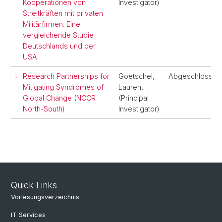
Kooperationen von
Investigator)
Streitkräften mit privaten
Militärfirmen. Eine
vergleichende Studie
Deutschlands und der
USA.
Research Partnerships for
Goetschel,
Abgeschlossen
Mitigating Syndromes of
Laurent
Global Change (NCCR
(Principal
North-South)
Investigator)
Quick Links
Vorlesungsverzeichnis
IT Services