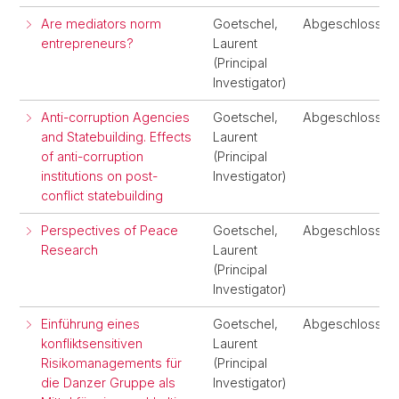
Are mediators norm
Goetschel,
Abgeschlossen
entrepreneurs?
Laurent
(Principal
Investigator)
Anti-corruption Agencies
Goetschel,
Abgeschlossen
and Statebuilding. Effects
Laurent
of anti-corruption
(Principal
institutions on post-
Investigator)
conflict statebuilding
Perspectives of Peace
Goetschel,
Abgeschlossen
Research
Laurent
(Principal
Investigator)
Einführung eines
Goetschel,
Abgeschlossen
konfliktsensitiven
Laurent
Risikomanagements für
(Principal
die Danzer Gruppe als
Investigator)