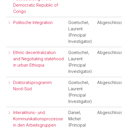
Democratic Republic of
Congo
Politische Integration
Goetschel,
Abgeschlossen
Laurent
(Principal
Investigator)
Ethnic decentralization
Goetschel,
Abgeschlossen
and Negotiating statehood
Laurent
in urban Ethiopia
(Principal
Investigator)
Doktoratsprogramm
Goetschel,
Abgeschlossen
Nord-Süd
Laurent
(Principal
Investigator)
Interaktions- und
Daniel,
Abgeschlossen
Kommunikationsprozesse
Michel
in den Arbeitsgruppen
(Principal