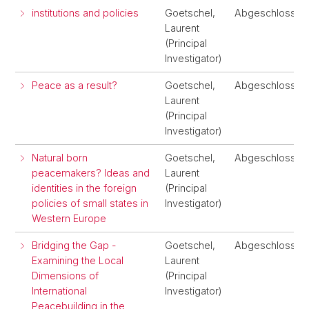
institutions and policies
Goetschel,
Abgeschlossen
Laurent
(Principal
Investigator)
Peace as a result?
Goetschel,
Abgeschlossen
Laurent
(Principal
Investigator)
Natural born
Goetschel,
Abgeschlossen
peacemakers? Ideas and
Laurent
identities in the foreign
(Principal
policies of small states in
Investigator)
Western Europe
Bridging the Gap -
Goetschel,
Abgeschlossen
Examining the Local
Laurent
Dimensions of
(Principal
International
Investigator)
Peacebuilding in the