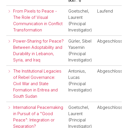
(KAT. 1)
From Pixels to Peace -
Goetschel,
Laufend
The Role of Visual
Laurent
Communication in Conflict
(Principal
Transformation
Investigator)
Power-Sharing for Peace?
Gürler, Sibel
Abgeschlossen
Between Adoptability and
Yasemin
Durability in Lebanon,
(Principal
Syria, and Iraq
Investigator)
The Institutional Legacies
Antonius,
Abgeschlossen
of Rebel Governance:
Lucas
Civil War and State
(Principal
Formation in Eritrea and
Investigator)
South Sudan
International Peacemaking
Goetschel,
Abgeschlossen
in Pursuit of a "Good
Laurent
Peace": Integration or
(Principal
Separation?
Investigator)