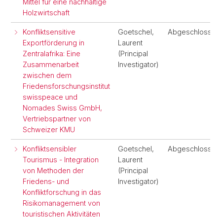
Mittel für eine nachhaltige
Holzwirtschaft
Konfliktsensitive
Goetschel,
Abgeschlossen
Exportförderung in
Laurent
Zentralafrika: Eine
(Principal
Zusammenarbeit
Investigator)
zwischen dem
Friedensforschungsinstitut
swisspeace und
Nomades Swiss GmbH,
Vertriebspartner von
Schweizer KMU
Konfliktsensibler
Goetschel,
Abgeschlossen
Tourismus - Integration
Laurent
von Methoden der
(Principal
Friedens- und
Investigator)
Konfliktforschung in das
Risikomanagement von
touristischen Aktivitäten