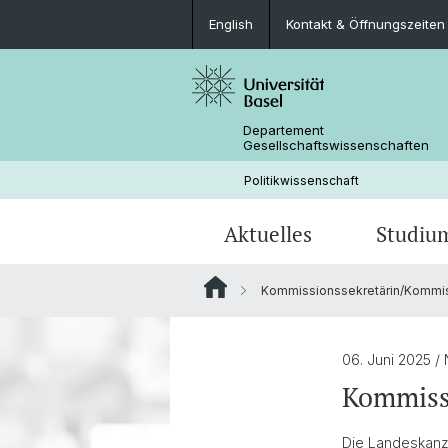
English
Kontakt & Öffnungszeiten
Departement
Gesellschaftswissenschaften
Politikwissenschaft
Aktuelles
Studiu
Kommissionssekretärin/Kommis
News
Lehrangebot
Doktorierende & Projekte
Aktuelle Forschungsprojekte
Personen
Bibliothek & Infrastruktur
06. Juni 2025
/
Kommiss
Die Landeskanz