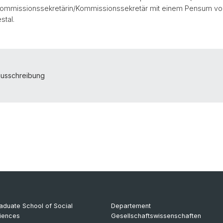
s Kommissionssekretärin/Kommissionssekretär mit einem Pensum v
stal.
ausschreibung
aduate School of Social
Departement
iences
Gesellschaftswissenschaften