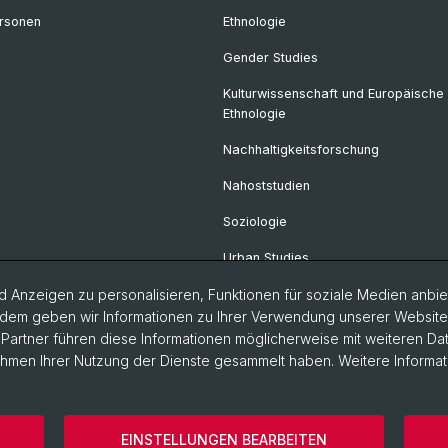
rsonen
Ethnologie
Gender Studies
Kulturwissenschaft und Europäische
Ethnologie
Nachhaltigkeitsforschung
Nahoststudien
Soziologie
Urban Studies
 Anzeigen zu personalisieren, Funktionen für soziale Medien anbiet
dem geben wir Informationen zu Ihrer Verwendung unserer Website a
artner führen diese Informationen möglicherweise mit weiteren D
Rahmen Ihrer Nutzung der Dienste gesammelt haben. Weitere Informat
ärung
Philosophisch-Historische Fakultät
Departement Gesells
EINSTELLUNGEN BEARBEITEN
szeiten
Cookies