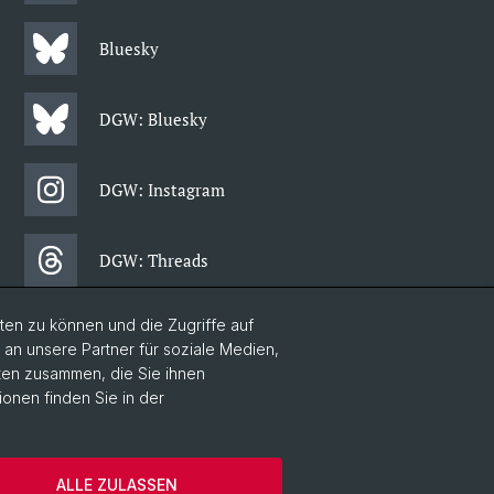
Bluesky
DGW: Bluesky
DGW: Instagram
DGW: Threads
en zu können und die Zugriffe auf
DGW: Facebook
n unsere Partner für soziale Medien,
aten zusammen, die Sie ihnen
ionen finden Sie in der
DGW: Newsletter
chaftswissenschaften
Home
ALLE ZULASSEN