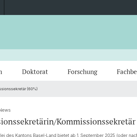
m
Doktorat
Forschung
Fachbe
sionssekretär (60%)
Veranstaltungen
Dokumente
Abgeschlossene Forschungsprojekte
Fachgruppe
Prakti
Publik
Kontak
 News
ionssekretärin/Kommissionssekretär
lei des Kantons Basel-Land bietet ab 1. September 2025 (oder nac