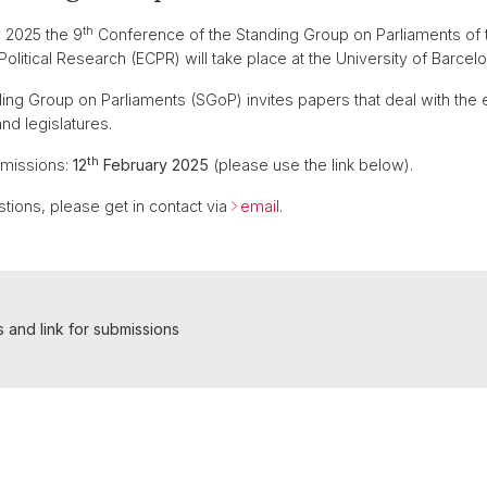
th
y 2025 the 9
Conference of the Standing Group on Parliaments of
olitical Research (ECPR) will take place at the University of Barcelo
ng Group on Parliaments (SGoP) invites papers that deal with the 
nd legislatures.
th
bmissions:
12
February 2025
(please use the link below).
stions, please get in contact via
email
.
s and link for submissions