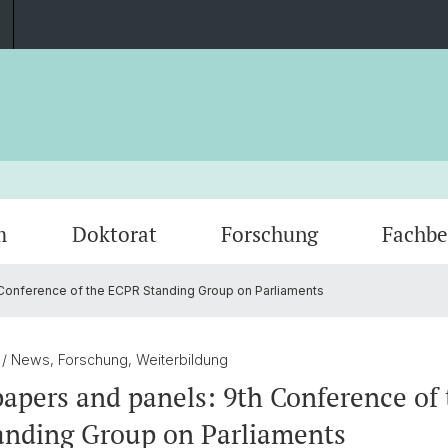
m
Doktorat
Forschung
Fachbe
 Conference of the ECPR Standing Group on Parliaments
Veranstaltungen
Dokumente
Abgeschlossene Forschungsprojekte
Fachgruppe
Prakti
Publik
Kontak
5
/ News, Forschung, Weiterbildung
 papers and panels: 9th Conference of
anding Group on Parliaments