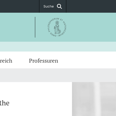
Suche
reich
Professuren
ka / Stellenangebote
ationen
t & Öffnungszeiten
 the