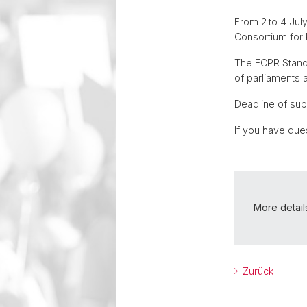
From 2
to 4 Jul
Consortium for P
The ECPR Standi
of parliaments a
Deadline of su
If you have que
More detail
Zurück