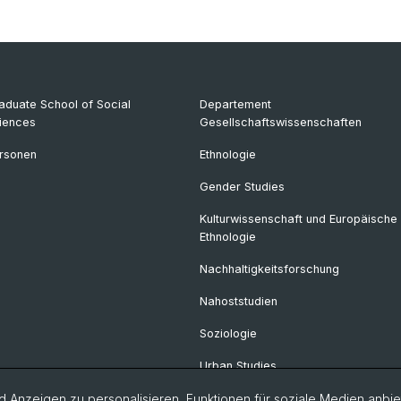
aduate School of Social
Departement
iences
Gesellschaftswissenschaften
rsonen
Ethnologie
Gender Studies
Kulturwissenschaft und Europäische
Ethnologie
Nachhaltigkeitsforschung
Nahoststudien
Soziologie
Urban Studies
 Anzeigen zu personalisieren, Funktionen für soziale Medien anbiet