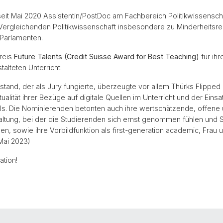
 seit Mai 2020 Assistentin/PostDoc am Fachbereich Politikwissensch
Vergleichenden Politikwissenschaft insbesondere zu Minderheitsr
 Parlamenten.
Preis
Future Talents (Credit Suisse Award for Best Teaching)
für ih
alteten Unterricht:
tand, der als Jury fungierte, überzeugte vor allem Thürks Flippe
ualität ihrer Bezüge auf digitale Quellen im Unterricht und der Einsa
ols. Die Nominierenden betonten auch ihre wertschätzende, offene
ltung, bei der die Studierenden sich ernst genommen fühlen und 
n, sowie ihre Vorbildfunktion als first-generation academic, Frau u
Mai 2023)
ation!