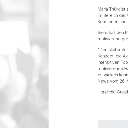
Maria Thürk ist
im Bereich der 
Koalitionen und
Sie erhält den 
motivierend gest
"Den skuba-Vors
Konzept, die Akt
interaktiven To
motivierende Ha
entwickeln könne
News vom 26. 
Herzliche Gratul