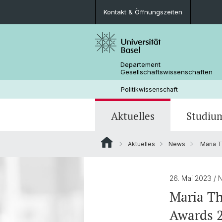
Kontakt & Öffnungszeiten
Departement
Gesellschaftswissenschaften
Politikwissenschaft
Aktuelles
Studiu
Aktuelles
News
Maria T
News
Lehrangebot
Doktorierende & Projekte
Aktuelle Forschungsprojekte
Personen
Bibliothek & Infrastruktur
26. Mai 2023
/ 
Maria Th
Awards 