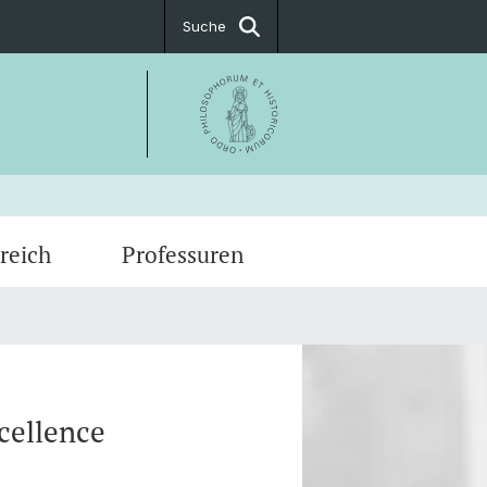
Suche
reich
Professuren
ka / Stellenangebote
ationen
t & Öffnungszeiten
cellence