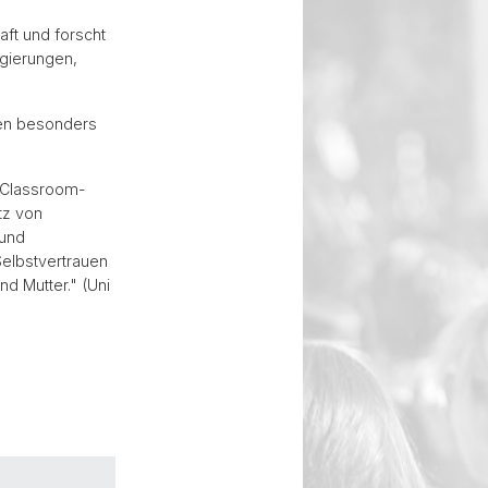
aft und forscht
egierungen,
ren besonders
d Classroom-
tz von
 und
Selbstvertrauen
nd Mutter." (Uni