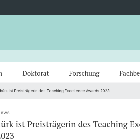
m
Doktorat
Forschung
Fachbe
hürk ist Preisträgerin des Teaching Excellence Awards 2023
Veranstaltungen
Dokumente
Abgeschlossene Forschungsprojekte
Fachgruppe
Prakti
Publik
Kontak
News
ürk ist Preisträgerin des Teaching Ex
2023