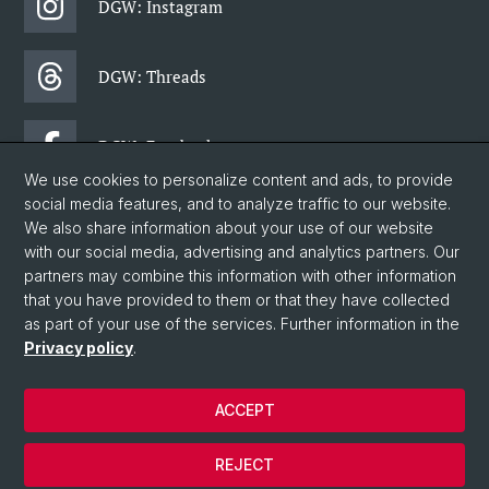
DGW: Instagram
DGW: Threads
DGW: Facebook
We use cookies to personalize content and ads, to provide
social media features, and to analyze traffic to our website.
DGW: Newsletter
We also share information about your use of our website
with our social media, advertising and analytics partners. Our
partners may combine this information with other information
© University of Basel
that you have provided to them or that they have collected
as part of your use of the services. Further information in the
Data Protection Statement
Privacy policy
.
Faculty of Humanities and Social Sciences
Department of Social Sciences
ACCEPT
Home
Legal notice
REJECT
Contact & Opening hours