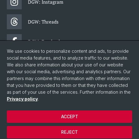
DGW: Instagram
DGW: Threads
DGW: Facebook
We use cookies to personalize content and ads, to provide
social media features, and to analyze traffic to our website.
DGW: Newsletter
We also share information about your use of our website
with our social media, advertising and analytics partners. Our
partners may combine this information with other information
© University of Basel
that you have provided to them or that they have collected
as part of your use of the services. Further information in the
Data Protection Statement
Privacy policy
.
Faculty of Humanities and Social Sciences
Department of Social Sciences
ACCEPT
Home
Legal notice
REJECT
Contact & Opening hours