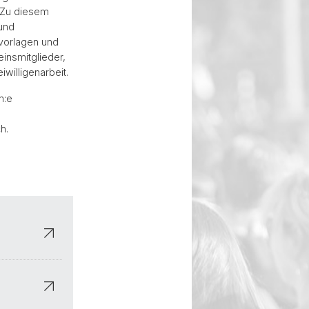
. Zu diesem
 und
vorlagen und
nsmitglieder,
willigenarbeit.
n:e
h.