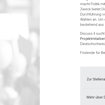
macht Politik m
Zweck bietet Di
Durchführung v
Wahlen an. Um 
bestehend aus S
Discuss it such
Projektmitarbei
Deutschschweiz
Fristende für 
Zur Stellen
Mehr über D