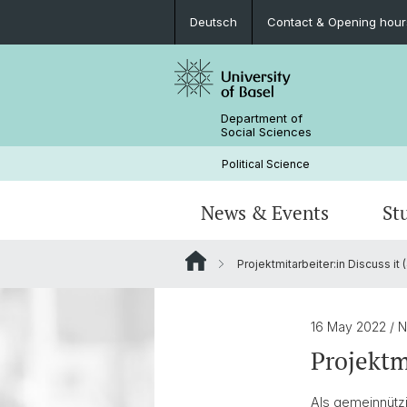
Deutsch
Contact & Opening hour
Department of
Social Sciences
Political Science
News & Events
St
Projektmitarbeiter:in Discuss it
News
Academic program
Doctoral students & projects
Current research projects
People
Library & Infrastructure
16 May 2022
/ 
Projektm
Als gemeinnützi