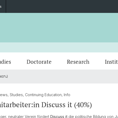
s
udies
Doctorate
Research
Insti
 (40%)
Events
Documents
Completed research projects
Faculty Group
Intern
Publica
Contac
News, Studies, Continuing Education, Info
itarbeiter:in Discuss it (40%)
ger, neutraler Verein fördert
Discuss it
die politische Bildung von 